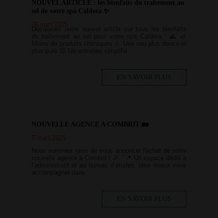
NOUVEL ARTICLE : les bienfaits du traitement au
sel de votre spa Caldera ✨
26 mars 2025
Découvrez notre nouvel article sur tous les bienfaits
du traitement au sel pour votre spa Caldera ! 🌊 🌿
Moins de produits chimiques 💧 Une eau plus douce et
plus pure 😌 Un entretien simplifié
EN SAVOIR PLUS
NOUVELLE AGENCE A COMBRIT 🏡
17 mars 2025
Nous sommes ravis de vous annoncer l'achat de notre
nouvelle agence à Combrit ! 🎉 📍 Un espace dédié à
l’administratif et au bureau d’études, pour mieux vous
accompagner dans
EN SAVOIR PLUS