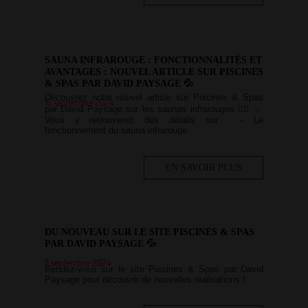
SAUNA INFRAROUGE : FONCTIONNALITÉS ET
AVANTAGES : NOUVEL ARTICLE SUR PISCINES
& SPAS PAR DAVID PAYSAGE 💦
Découvrez notre nouvel article sur Piscines & Spas
16 septembre 2024
par David Paysage sur les saunas infrarouges 🏊‍♀️ ✨
Vous y retrouverez des détails sur : - Le
fonctionnement du sauna infrarouge.
EN SAVOIR PLUS
DU NOUVEAU SUR LE SITE PISCINES & SPAS
PAR DAVID PAYSAGE 💦
11 septembre 2024
Rendez-vous sur le site Piscines & Spas par David
Paysage pour découvrir de nouvelles réalisations !