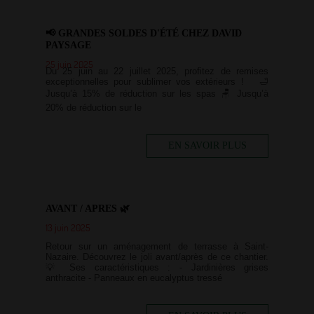
📢 GRANDES SOLDES D'ÉTÉ CHEZ DAVID
PAYSAGE
25 juin 2025
Du 25 juin au 22 juillet 2025, profitez de remises
exceptionnelles pour sublimer vos extérieurs ! 🛁
Jusqu’à 15% de réduction sur les spas 🪑 Jusqu’à
20% de réduction sur le
EN SAVOIR PLUS
AVANT / APRES 🌿
13 juin 2025
Retour sur un aménagement de terrasse à Saint-
Nazaire. Découvrez le joli avant/après de ce chantier.
💡 Ses caractéristiques : - Jardinières grises
anthracite - Panneaux en eucalyptus tressé