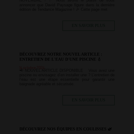
NOVEMBRE ! ✨ Nous avons le plaisir de vous
annoncer que David Paysage figure dans la dernière
édition de Tendance Magazine ! 🎉 Cette page met
EN SAVOIR PLUS
DÉCOUVREZ NOTRE NOUVEL ARTICLE :
ENTRETIEN DE L'EAU D'UNE PISCINE 💧
14 octobre 2024
📢 NOUVEL ARTICLE DISPONIBLE Vous avez une
piscine ou envisagez d’en installer une ? L’entretien de
l’eau est une étape essentielle pour garantir une
baignade agréable et sécurisée.
EN SAVOIR PLUS
DÉCOUVREZ NOS ÉQUIPES EN COULISSES 🌿