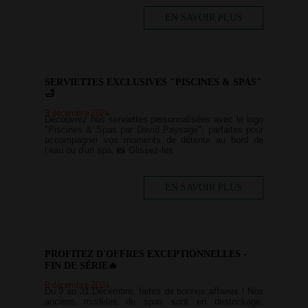
EN SAVOIR PLUS
SERVIETTES EXCLUSIVES "PISCINES & SPAS"
🛁
9 décembre 2024
Découvrez nos serviettes personnalisées avec le logo
"Piscines & Spas par David Paysage", parfaites pour
accompagner vos moments de détente au bord de
l’eau ou d'un spa. 📸 Glissez-les
EN SAVOIR PLUS
PROFITEZ D'OFFRES EXCEPTIONNELLES -
FIN DE SÉRIE🔥
9 décembre 2024
Du 9 au 31 Décembre, faites de bonnes affaires ! Nos
anciens modèles de spas sont en destockage.