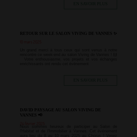
EN SAVOIR PLUS
RETOUR SUR LE SALON VIVING DE VANNES ✨
10 mars 2025
Un grand merci à tous ceux qui sont venus à notre
rencontre ce week-end au salon Viving de Vannes ! 🙌
Votre enthousiasme, vos projets et vos échanges
enrichissants ont rendu cet événement
EN SAVOIR PLUS
DAVID PAYSAGE AU SALON VIVING DE
VANNES 📢
24 février 2025
Nous sommes heureux de participer au Salon de
l'Habitat et de l'Immobilier à Vannes. Cet événement
aura lieu du 8 au 10 mars 2025 au Chorus ! Venez