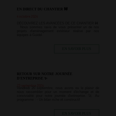
EN DIRECT DU CHANTIER 🚧
4 octobre 2024
DÉCOUVREZ LES AVANCÉES DE CE CHANTIER 🚧
Nous sommes ravis de vous présenter un de nos
projets d'aménagement extérieur réalisé par nos
équipes à Guidel.
EN SAVOIR PLUS
RETOUR SUR NOTRE JOURNÉE
D'ENTREPRISE ✨
23 septembre 2024
Vendredi 20 septembre, nous avons eu le plaisir de
nous rassembler pour un moment d'échange et de
convivialité pour notre journée d'entreprise. 🚀 Au
programme : - Un bilan riche et constructif
EN SAVOIR PLUS