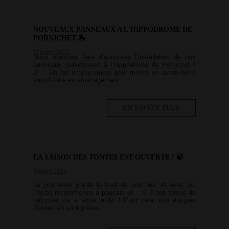
NOUVEAUX PANNEAUX A L'HIPPODROME DE
PORNICHET 🏇
13 mars 2025
Nous sommes fiers d’annoncer l’installation de nos
panneaux publicitaires à l’hippodrome de Pornichet !
🎉 Un bel emplacement pour mettre en avant notre
savoir-faire en aménagement
EN SAVOIR PLUS
LA SAISON DES TONTES EST OUVERTE ! 🍃
11 mars 2025
Le printemps pointe le bout de son nez, et avec lui,
l’herbe recommence à pousser 🌿 🌞 Il est temps de
redonner vie à votre jardin ! Pour cela, nos équipes
d’entretien sont prêtes