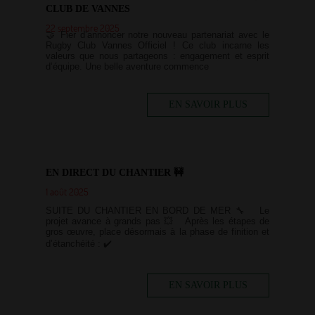
CLUB DE VANNES
22 septembre 2025
🤝 Fier d’annoncer notre nouveau partenariat avec le
Rugby Club Vannes Officiel ! Ce club incarne les
valeurs que nous partageons : engagement et esprit
d’équipe. Une belle aventure commence
EN SAVOIR PLUS
EN DIRECT DU CHANTIER 🚧
1 août 2025
SUITE DU CHANTIER EN BORD DE MER 🔧 Le
projet avance à grands pas 💥 Après les étapes de
gros œuvre, place désormais à la phase de finition et
d’étanchéité : ✔️
EN SAVOIR PLUS