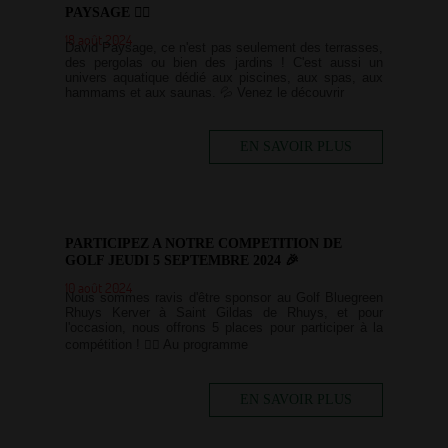
PAYSAGE 🏊‍♂️
18 août 2024
David Paysage, ce n'est pas seulement des terrasses,
des pergolas ou bien des jardins ! C'est aussi un
univers aquatique dédié aux piscines, aux spas, aux
hammams et aux saunas. 💦 Venez le découvrir
EN SAVOIR PLUS
PARTICIPEZ A NOTRE COMPETITION DE
GOLF JEUDI 5 SEPTEMBRE 2024 🎉
10 août 2024
Nous sommes ravis d'être sponsor au Golf Bluegreen
Rhuys Kerver à Saint Gildas de Rhuys, et pour
l'occasion, nous offrons 5 places pour participer à la
compétition ! 🏌️‍♀️ Au programme
EN SAVOIR PLUS