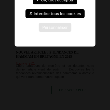
28 janvier 2025
Ça bouge chez David Paysage ! ✨ Pour mieux vous
recevoir, notre bureau d’accueil à Vannes a fait peau
neuve. Après quelques travaux, nous vous
✗ Interdire tous les cookies
accueillons désormais dans
Personnaliser
EN SAVOIR PLUS
NOUVEL ARTICLE : 5 TENDANCES DE
HAMMAM EN BRETAGNE EN 2025
18 janvier 2025
Chers amateurs de bien-être et de détente, notre
dernier article vient de sortir ! Découvrez les 5
tendances révolutionnaires des hammams à domicile
qui vont transformer votre espace
EN SAVOIR PLUS