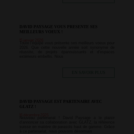
DAVID PAYSAGE VOUS PRESENTE SES
MEILLEURS VOEUX !
15 janvier 2026
Toute l’équipe vous présente ses meilleurs voeux pour
2026. Que cette nouvelle année soit synonyme de
réussite, de projets épanouissants et d’espaces
extérieurs embellis. Nous
EN SAVOIR PLUS
DAVID PAYSAGE EST PARTENAIRE AVEC
GLATZ !
16 décembre 2025
Nouveau partenariat ! David Paysage a le plaisir
d’annoncer sa collaboration avec GLATZ, la référence
suisse en matière de parasols haut de gamme. Grâce
à ce partenariat, nous pouvons désormais