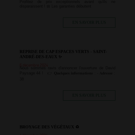
Profitez de prix exceptionnels avant qu'ils ne
disparaissent ! 📅 Les garanties débutent
EN SAVOIR PLUS
REPRISE DE CAP ESPACES VERTS - SAINT-
ANDRÉ-DES-EAUX ✨
6 décembre 2024
Nous sommes ravis d'annoncer l'ouverture de David
Paysage 44 ! 👉 𝐐𝐮𝐞𝐥𝐪𝐮𝐞𝐬 𝐢𝐧𝐟𝐨𝐫𝐦𝐚𝐭𝐢𝐨𝐧𝐬 : - 𝐀𝐝𝐫𝐞𝐬𝐬𝐞 :
38
EN SAVOIR PLUS
BROYAGE DES VÉGÉTAUX ♻️