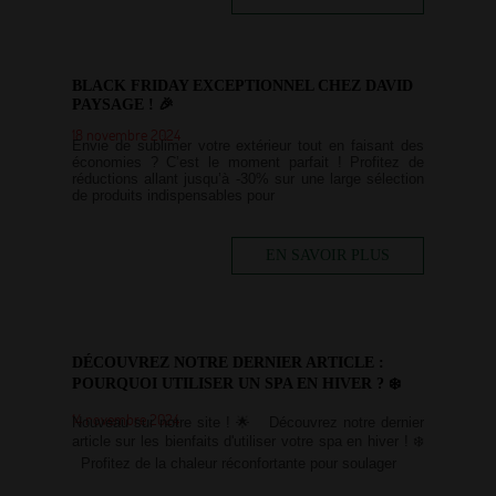
BLACK FRIDAY EXCEPTIONNEL CHEZ DAVID
PAYSAGE ! 🎉
18 novembre 2024
Envie de sublimer votre extérieur tout en faisant des
économies ? C’est le moment parfait ! Profitez de
réductions allant jusqu’à -30% sur une large sélection
de produits indispensables pour
EN SAVOIR PLUS
DÉCOUVREZ NOTRE DERNIER ARTICLE :
POURQUOI UTILISER UN SPA EN HIVER ? ❄️
14 novembre 2024
Nouveau sur notre site ! 🌟 Découvrez notre dernier
article sur les bienfaits d'utiliser votre spa en hiver ! ❄️
Profitez de la chaleur réconfortante pour soulager