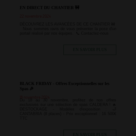
EN DIRECT DU CHANTIER 🚧
22 novembre 2024
DÉCOUVREZ LES AVANCÉES DE CE CHANTIER 🚧
Nous sommes ravis de vous présenter la pose d'un
portail réalisé par nos équipes. 📞 Contactez-nous
EN SAVOIR PLUS
BLACK FRIDAY - Offres Exceptionnelles sur les
Spas 🎉
18 novembre 2024
Du 18 au 30 novembre, profitez de nos offres
exclusives sur une sélection de spas CALDERA ! 🔥
DESTOCKAGE - Modèles d'exposition : 🛁
CANTABRIA (8 places) - Prix exceptionnel : 16 500€
TTC
EN SAVOIR PLUS