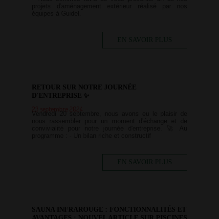
projets d'aménagement extérieur réalisé par nos
équipes à Guidel.
EN SAVOIR PLUS
RETOUR SUR NOTRE JOURNÉE
D'ENTREPRISE ✨
23 septembre 2024
Vendredi 20 septembre, nous avons eu le plaisir de
nous rassembler pour un moment d'échange et de
convivialité pour notre journée d'entreprise. 🚀 Au
programme : - Un bilan riche et constructif
EN SAVOIR PLUS
SAUNA INFRAROUGE : FONCTIONNALITÉS ET
AVANTAGES : NOUVEL ARTICLE SUR PISCINES