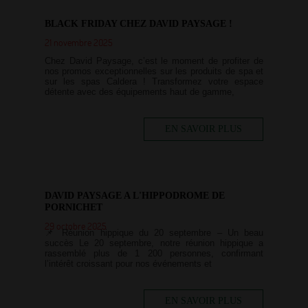
BLACK FRIDAY CHEZ DAVID PAYSAGE !
21 novembre 2025
Chez David Paysage, c’est le moment de profiter de
nos promos exceptionnelles sur les produits de spa et
sur les spas Caldera ! Transformez votre espace
détente avec des équipements haut de gamme,
EN SAVOIR PLUS
DAVID PAYSAGE A L'HIPPODROME DE
PORNICHET
29 octobre 2025
📌 Réunion hippique du 20 septembre – Un beau
succès Le 20 septembre, notre réunion hippique a
rassemblé plus de 1 200 personnes, confirmant
l’intérêt croissant pour nos événements et
EN SAVOIR PLUS