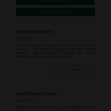
NOUVEAUTÉS
OFFRE EXCLUSIVE
CHANTIER TERMINE !
13 juillet 2026
On vous emmène au bord de notre tout dernier
chantier : une piscine d’exception qui allie design
épuré et confort absolu. Les détails qui font la
différence : Structure : Bassin en béton
EN SAVOIR PLUS
CHANTIERS EN COURS !
16 mars 2026
Melvin et Evan sont à l’œuvre pour transformer cet
espace extérieur en un véritable coin de nature. 🌱