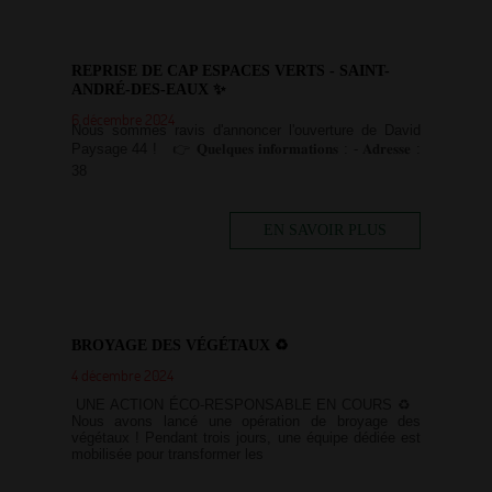
REPRISE DE CAP ESPACES VERTS - SAINT-
ANDRÉ-DES-EAUX ✨
6 décembre 2024
Nous sommes ravis d'annoncer l'ouverture de David
Paysage 44 ! 👉 𝐐𝐮𝐞𝐥𝐪𝐮𝐞𝐬 𝐢𝐧𝐟𝐨𝐫𝐦𝐚𝐭𝐢𝐨𝐧𝐬 : - 𝐀𝐝𝐫𝐞𝐬𝐬𝐞 :
38
EN SAVOIR PLUS
BROYAGE DES VÉGÉTAUX ♻️
4 décembre 2024
UNE ACTION ÉCO-RESPONSABLE EN COURS ♻️
Nous avons lancé une opération de broyage des
végétaux ! Pendant trois jours, une équipe dédiée est
mobilisée pour transformer les