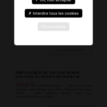
✗ Interdire tous les cookies
NOUVEL ARTICLE : Transformez votre piscine
avec la nage à contre-courant
13 février 2025
Envie de transformer votre piscine en un véritable
Personnaliser
espace de bien-être, d'entraînement ou de jeu ? 🌊
Découvrez tout sur la nage à contre-courant dans
notre nouvel article ! 🏊‍♀️
EN SAVOIR PLUS
AMÉNAGEMENT DU NOUVEAU BUREAU
D'ACCUEIL À L'AGENCE DE VANNES 📣
28 janvier 2025
Ça bouge chez David Paysage ! ✨ Pour mieux vous
recevoir, notre bureau d’accueil à Vannes a fait peau
neuve. Après quelques travaux, nous vous
accueillons désormais dans