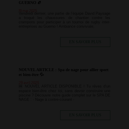
GUERNO 🏉
19 mai 2025
Vendredi dernier, une partie de l’équipe David Paysage
a troqué les chaussures de chantier contre les
crampons pour participer à un tournoi de rugby inter-
entreprises au Guerno ! Ambiance conviviale,
EN SAVOIR PLUS
NOUVEL ARTICLE : Spa de nage pour allier sport
et bien-être 💦
29 avril 2025
🆕 NOUVEL ARTICLE DISPONIBLE ! Tu rêves d’un
espace bien-être chez toi, sans devoir construire une
piscine ? Découvre notre guide complet sur le SPA DE
NAGE : - Nage à contre-courant -
EN SAVOIR PLUS