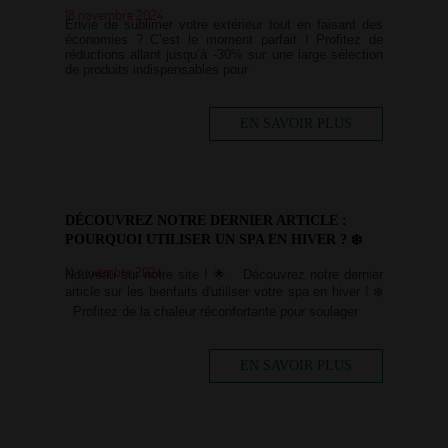
18 novembre 2024
Envie de sublimer votre extérieur tout en faisant des
économies ? C’est le moment parfait ! Profitez de
réductions allant jusqu’à -30% sur une large sélection
de produits indispensables pour
EN SAVOIR PLUS
DÉCOUVREZ NOTRE DERNIER ARTICLE :
POURQUOI UTILISER UN SPA EN HIVER ? ❄️
14 novembre 2024
Nouveau sur notre site ! 🌟 Découvrez notre dernier
article sur les bienfaits d'utiliser votre spa en hiver ! ❄️
Profitez de la chaleur réconfortante pour soulager
EN SAVOIR PLUS