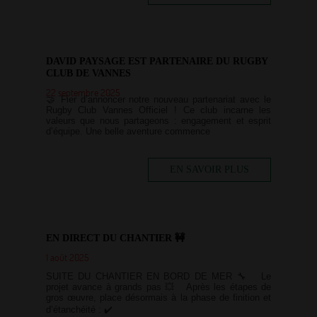
DAVID PAYSAGE EST PARTENAIRE DU RUGBY
CLUB DE VANNES
22 septembre 2025
🤝 Fier d’annoncer notre nouveau partenariat avec le
Rugby Club Vannes Officiel ! Ce club incarne les
valeurs que nous partageons : engagement et esprit
d’équipe. Une belle aventure commence
EN SAVOIR PLUS
EN DIRECT DU CHANTIER 🚧
1 août 2025
SUITE DU CHANTIER EN BORD DE MER 🔧 Le
projet avance à grands pas 💥 Après les étapes de
gros œuvre, place désormais à la phase de finition et
d’étanchéité : ✔️