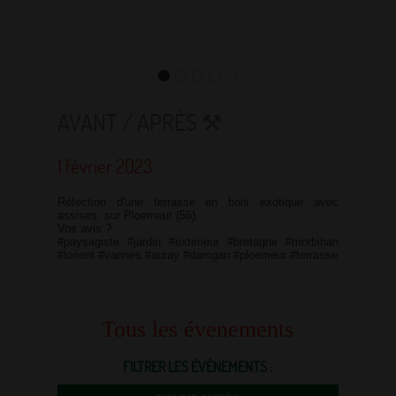
AVANT / APRÈS ⚒
1 février 2023
Réfection d'une terrasse en bois exotique avec
assises, sur Ploemeur (56).
Vos avis ?
#paysagiste #jardin #extérieur #bretagne #morbihan
#lorient #vannes #auray #damgan #ploemeur #terrasse
Tous les évenements
FILTRER LES ÉVÉNEMENTS :