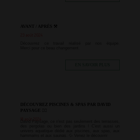
AVANT / APRÈS ⚒
23 août 2024
Découvrez ce travail réalisé par nos équipe.
Merci pour ce beau changement.
EN SAVOIR PLUS
DÉCOUVREZ PISCINES & SPAS PAR DAVID
PAYSAGE 🏊‍♂️
18 août 2024
David Paysage, ce n'est pas seulement des terrasses,
des pergolas ou bien des jardins ! C'est aussi un
univers aquatique dédié aux piscines, aux spas, aux
hammams et aux saunas. 💦 Venez le découvrir