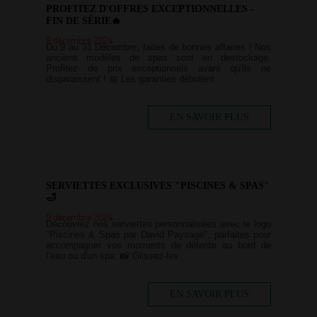
PROFITEZ D'OFFRES EXCEPTIONNELLES -
FIN DE SÉRIE🔥
9 décembre 2024
Du 9 au 31 Décembre, faites de bonnes affaires ! Nos
anciens modèles de spas sont en destockage.
Profitez de prix exceptionnels avant qu'ils ne
disparaissent ! 📅 Les garanties débutent
EN SAVOIR PLUS
SERVIETTES EXCLUSIVES "PISCINES & SPAS"
🛁
9 décembre 2024
Découvrez nos serviettes personnalisées avec le logo
"Piscines & Spas par David Paysage", parfaites pour
accompagner vos moments de détente au bord de
l’eau ou d'un spa. 📸 Glissez-les
EN SAVOIR PLUS