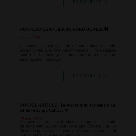
EN SAVOIR PLUS
NOUVEAU CHANTIER AU BORD DE MER 🚧
10 avril 2025
Un nouveau projet vient de démarrer dans un cadre
exceptionnel, avec une vue imprenable ! Nos équipes
sont à pied d’œuvre pour transformer ce terrain en un
aménagement paysager
EN SAVOIR PLUS
NOUVEL ARTICLE : les bienfaits du traitement au
sel de votre spa Caldera ✨
26 mars 2025
Découvrez notre nouvel article sur tous les bienfaits
du traitement au sel pour votre spa Caldera ! 🌊 🌿
Moins de produits chimiques 💧 Une eau plus douce et
plus pure 😌 Un entretien simplifié