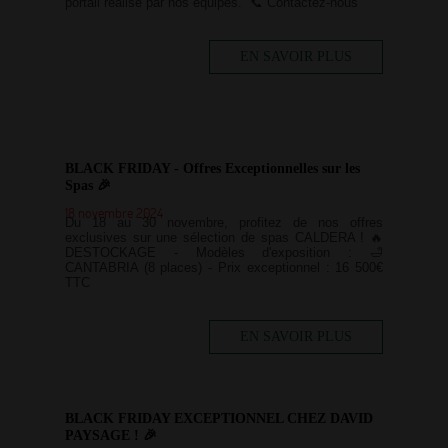
portail réalisé par nos équipes. 📞 Contactez-nous
EN SAVOIR PLUS
BLACK FRIDAY - Offres Exceptionnelles sur les
Spas 🎉
18 novembre 2024
Du 18 au 30 novembre, profitez de nos offres
exclusives sur une sélection de spas CALDERA ! 🔥
DESTOCKAGE - Modèles d'exposition : 🛁
CANTABRIA (8 places) - Prix exceptionnel : 16 500€
TTC
EN SAVOIR PLUS
BLACK FRIDAY EXCEPTIONNEL CHEZ DAVID
PAYSAGE ! 🎉