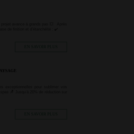
ojet avance à grands pas 💥 Après
e de finition et d’étanchéité : ✔️
EN SAVOIR PLUS
PAYSAGE
ses exceptionnelles pour sublimer vos
 spas 🪑 Jusqu’à 20% de réduction sur
EN SAVOIR PLUS