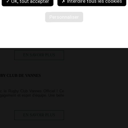
✓ OK, tout accepter
✗ Interdire tous les cookies
RNICHET
Personnaliser
uccès Le 20 septembre, notre réunion
nfirmant l’intérêt croissant pour nos
EN SAVOIR PLUS
GBY CLUB DE VANNES
ec le Rugby Club Vannes Officiel ! Ce
gagement et esprit d’équipe. Une belle
EN SAVOIR PLUS