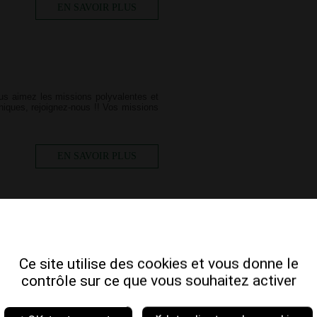
EN SAVOIR PLUS
vous aimez les missions polyvalentes et
hniques, rejoignez-nous !! Vos missions
EN SAVOIR PLUS
de nos promos exceptionnelles sur les
formez votre espace détente avec des
Ce site utilise des cookies et vous donne le
contrôle sur ce que vous souhaitez activer
EN SAVOIR PLUS