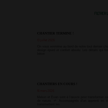
FILTRER
CHANTIER TERMINE !
13 juillet 2026
On vous emmène au bord de notre tout dernier chant
design épuré et confort absolu. Les détails qui fon
béton
CHANTIERS EN COURS !
16 mars 2026
Melvin et Evan sont à l’œuvre pour transformer ce
de nature. 🌱 Accompagnés d’un apprenti en stag
transmettent les