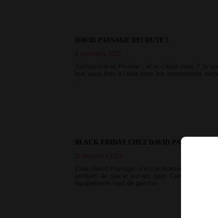
DAVID PAYSAGE RECRUTE !
8 décembre 2025
Technicien(ne) Piscine : et si c’était vous ? Si 
que vous êtes à l’aise avec les interventions tec
:
BLACK FRIDAY CHEZ DAVID PAYSAGE !
21 novembre 2025
Chez David Paysage, c’est le moment de profiter 
produits de spa et sur les spas Caldera ! Trans
équipements haut de gamme,