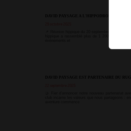
DAVID PAYSAGE A L'HIPPODROME DE PO
29 octobre 2025
📌 Réunion hippique du 20 septembre – Un beau s
hippique a rassemblé plus de 1 200 personnes, co
événements et
DAVID PAYSAGE EST PARTENAIRE DU RU
22 septembre 2025
🤝 Fier d’annoncer notre nouveau partenariat av
club incarne les valeurs que nous partageons : en
aventure commence