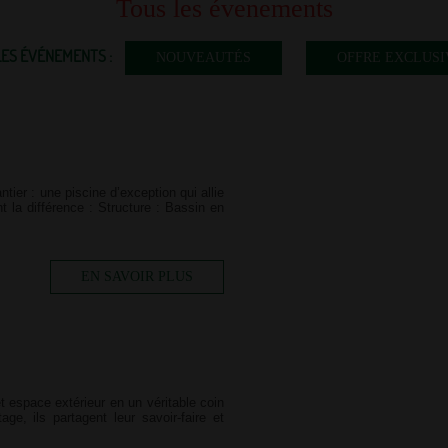
Tous les évenements
 LES ÉVÉNEMENTS :
NOUVEAUTÉS
OFFRE EXCLUSI
ier : une piscine d’exception qui allie
t la différence : Structure : Bassin en
EN SAVOIR PLUS
t espace extérieur en un véritable coin
e, ils partagent leur savoir-faire et