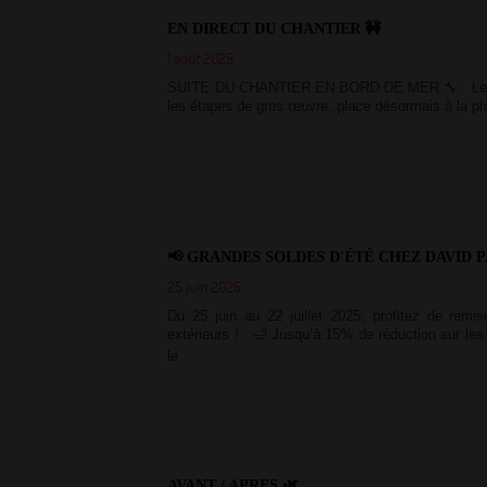
EN DIRECT DU CHANTIER 🚧
1 août 2025
SUITE DU CHANTIER EN BORD DE MER 🔧 Le pr
les étapes de gros œuvre, place désormais à la phas
📢 GRANDES SOLDES D'ÉTÉ CHEZ DAVID 
25 juin 2025
Du 25 juin au 22 juillet 2025, profitez de remi
extérieurs ! 🛁 Jusqu’à 15% de réduction sur les
le
AVANT / APRES 🌿