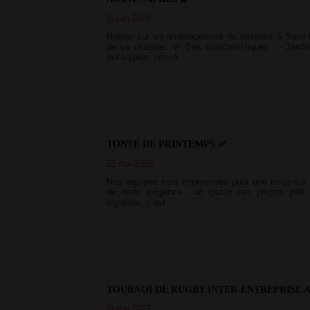
13 juin 2025
Retour sur un aménagement de terrasse à Saint-N
de ce chantier. 💡 Ses caractéristiques : - Jardi
eucalyptus tressé
TONTE DE PRINTEMPS ✅
22 mai 2025
Nos équipes sont intervenues pour une tonte sur c
de notre exigence : un gazon net, propre, prêt 
régulière, c’est
TOURNOI DE RUGBY INTER-ENTREPRISE 
19 mai 2025