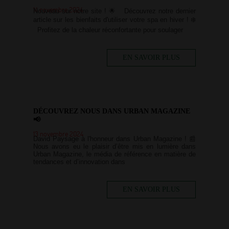
14 novembre 2024
Nouveau sur notre site ! 🌟 Découvrez notre dernier
article sur les bienfaits d'utiliser votre spa en hiver ! ❄️
Profitez de la chaleur réconfortante pour soulager
EN SAVOIR PLUS
DÉCOUVREZ NOUS DANS URBAN MAGAZINE
📢
13 novembre 2024
David Paysage à l'honneur dans Urban Magazine ! 📰
Nous avons eu le plaisir d’être mis en lumière dans
Urban Magazine, le média de référence en matière de
tendances et d’innovation dans
EN SAVOIR PLUS