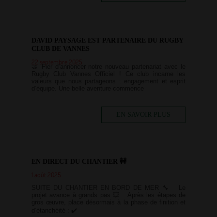
DAVID PAYSAGE EST PARTENAIRE DU RUGBY
CLUB DE VANNES
22 septembre 2025
🤝 Fier d’annoncer notre nouveau partenariat avec le
Rugby Club Vannes Officiel ! Ce club incarne les
valeurs que nous partageons : engagement et esprit
d’équipe. Une belle aventure commence
EN SAVOIR PLUS
EN DIRECT DU CHANTIER 🚧
1 août 2025
SUITE DU CHANTIER EN BORD DE MER 🔧 Le
projet avance à grands pas 💥 Après les étapes de
gros œuvre, place désormais à la phase de finition et
d’étanchéité : ✔️