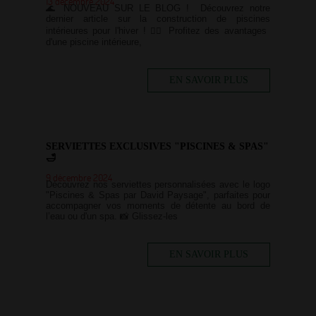
13 décembre 2024
🌊 NOUVEAU SUR LE BLOG ! Découvrez notre
dernier article sur la construction de piscines
intérieures pour l'hiver ! 🏊‍♂️ Profitez des avantages
d'une piscine intérieure,
EN SAVOIR PLUS
SERVIETTES EXCLUSIVES "PISCINES & SPAS"
🛁
9 décembre 2024
Découvrez nos serviettes personnalisées avec le logo
"Piscines & Spas par David Paysage", parfaites pour
accompagner vos moments de détente au bord de
l’eau ou d'un spa. 📸 Glissez-les
EN SAVOIR PLUS