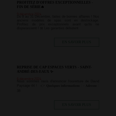
PROFITEZ D'OFFRES EXCEPTIONNELLES -
FIN DE SÉRIE🔥
9 décembre 2024
Du 9 au 31 Décembre, faites de bonnes affaires ! Nos
anciens modèles de spas sont en destockage.
Profitez de prix exceptionnels avant qu'ils ne
disparaissent ! 📅 Les garanties débutent
EN SAVOIR PLUS
REPRISE DE CAP ESPACES VERTS - SAINT-
ANDRÉ-DES-EAUX ✨
6 décembre 2024
Nous sommes ravis d'annoncer l'ouverture de David
Paysage 44 ! 👉 𝐐𝐮𝐞𝐥𝐪𝐮𝐞𝐬 𝐢𝐧𝐟𝐨𝐫𝐦𝐚𝐭𝐢𝐨𝐧𝐬 : - 𝐀𝐝𝐫𝐞𝐬𝐬𝐞 :
38
EN SAVOIR PLUS