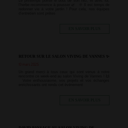
Le printemps pointe le bout de son nez, et avec lui,
l’herbe recommence à pousser 🌿 🌞 Il est temps de
redonner vie à votre jardin ! Pour cela, nos équipes
d’entretien sont prêtes
EN SAVOIR PLUS
RETOUR SUR LE SALON VIVING DE VANNES ✨
10 mars 2025
Un grand merci à tous ceux qui sont venus à notre
rencontre ce week-end au salon Viving de Vannes ! 🙌
Votre enthousiasme, vos projets et vos échanges
enrichissants ont rendu cet événement
EN SAVOIR PLUS
DAVID PAYSAGE AU SALON VIVING DE