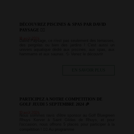
DÉCOUVREZ PISCINES & SPAS PAR DAVID
PAYSAGE 🏊‍♂️
18 août 2024
David Paysage, ce n'est pas seulement des terrasses,
des pergolas ou bien des jardins ! C'est aussi un
univers aquatique dédié aux piscines, aux spas, aux
hammams et aux saunas. 💦 Venez le découvrir
EN SAVOIR PLUS
PARTICIPEZ A NOTRE COMPETITION DE
GOLF JEUDI 5 SEPTEMBRE 2024 🎉
10 août 2024
Nous sommes ravis d'être sponsor au Golf Bluegreen
Rhuys Kerver à Saint Gildas de Rhuys, et pour
l'occasion, nous offrons 5 places pour participer à la
compétition ! 🏌️‍♀️ Au programme