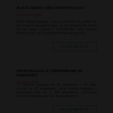
BLACK FRIDAY CHEZ DAVID PAYSAGE !
21 novembre 2025
Chez David Paysage, c’est le moment de profiter de
nos promos exceptionnelles sur les produits de spa et
sur les spas Caldera ! Transformez votre espace
détente avec des équipements haut de gamme,
EN SAVOIR PLUS
DAVID PAYSAGE A L'HIPPODROME DE
PORNICHET
29 octobre 2025
📌 Réunion hippique du 20 septembre – Un beau
succès Le 20 septembre, notre réunion hippique a
rassemblé plus de 1 200 personnes, confirmant
l’intérêt croissant pour nos événements et
EN SAVOIR PLUS