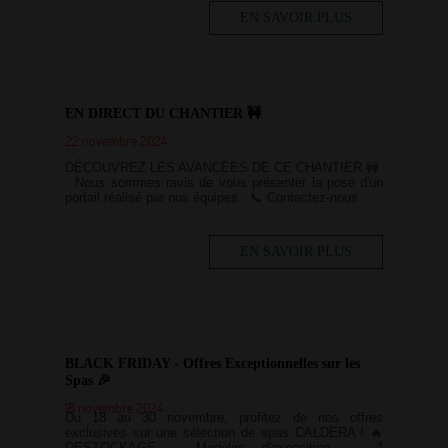
EN SAVOIR PLUS
EN DIRECT DU CHANTIER 🚧
22 novembre 2024
DÉCOUVREZ LES AVANCÉES DE CE CHANTIER 🚧
Nous sommes ravis de vous présenter la pose d'un
portail réalisé par nos équipes. 📞 Contactez-nous
EN SAVOIR PLUS
BLACK FRIDAY - Offres Exceptionnelles sur les
Spas 🎉
18 novembre 2024
Du 18 au 30 novembre, profitez de nos offres
exclusives sur une sélection de spas CALDERA ! 🔥
DESTOCKAGE - Modèles d'exposition : 🛁