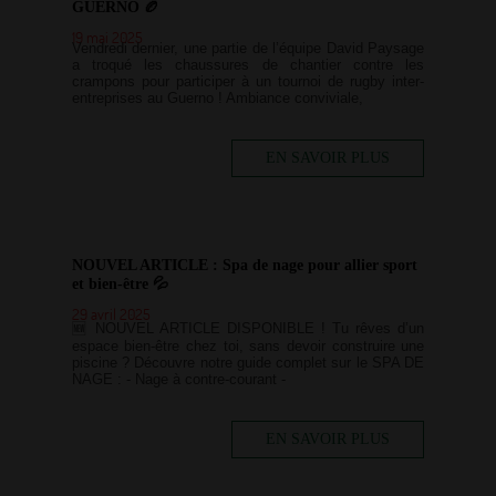
GUERNO 🏉
19 mai 2025
Vendredi dernier, une partie de l’équipe David Paysage
a troqué les chaussures de chantier contre les
crampons pour participer à un tournoi de rugby inter-
entreprises au Guerno ! Ambiance conviviale,
EN SAVOIR PLUS
NOUVEL ARTICLE : Spa de nage pour allier sport
et bien-être 💦
29 avril 2025
🆕 NOUVEL ARTICLE DISPONIBLE ! Tu rêves d’un
espace bien-être chez toi, sans devoir construire une
piscine ? Découvre notre guide complet sur le SPA DE
NAGE : - Nage à contre-courant -
EN SAVOIR PLUS