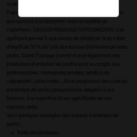
et demander votre devis gratuit. Sachez que David
Paysage dispose de l'agrément de l'Agence nationale
des services à la personne. Voici le numéro de
l’agrément : 150110/F/056/S/010 SAP519622658. Cet
agrément permet à nos clients de bénéficier d’un crédit
d'impôt de 50 % du coût des travaux d’entretien de votre
jardin. David Paysage Lorient réalise également des
prestations d’entretien de jardins pour le compte des
professionnels : entreprises privées, syndics de
copropriété, collectivités... Nous proposons des contrats
d’entretien de jardin personnalisés, adaptés à vos
besoins, à la superficie et aux spécificités de vos
espaces verts.
Voici quelques exemples des travaux d’entretien de
jardin :
Tonte des pelouses