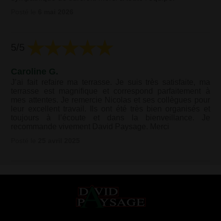
Posté le
6 mai 2026
5
/5
Caroline G.
J’ai fait refaire ma terrasse. Je suis très satisfaite, ma
terrasse est magnifique et correspond parfaitement à
mes attentes. Je remercie Nicolas et ses collègues pour
leur excellent travail. Ils ont été très bien organisés et
toujours à l’écoute et dans la bienveillance. Je
recommande vivement David Paysage. Merci
Posté le
25 avril 2025