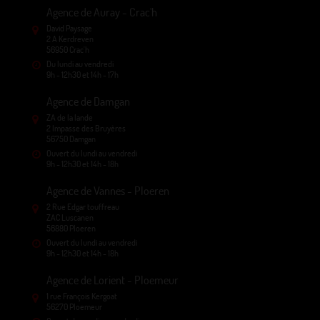
Agence de Auray - Crac'h
David Paysage
2 A Kerdreven
56950 Crac'h
Du lundi au vendredi
9h - 12h30 et 14h - 17h
Agence de Damgan
ZA de la lande
2 Impasse des Bruyères
56750 Damgan
Ouvert du lundi au vendredi
9h - 12h30 et 14h - 18h
Agence de Vannes - Ploeren
2 Rue Edgar touffreau
ZAC Luscanen
56880 Ploeren
Ouvert du lundi au vendredi
9h - 12h30 et 14h - 18h
Agence de Lorient - Ploemeur
1 rue François Kergoat
56270 Ploemeur