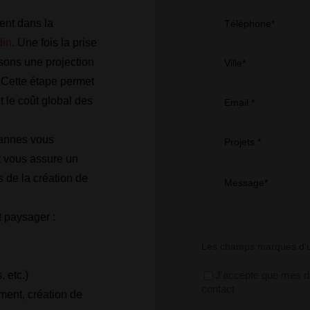
ent dans la
Téléphone*
din
. Une fois la prise
sons une projection
Ville*
 Cette étape permet
t le coût global des
Email *
Vannes vous
Projets *
t vous assure un
 de la création de
Message*
 paysager :
Les champs marqués d'un
 etc.)
J'accepte que mes do
contact
ment, création de