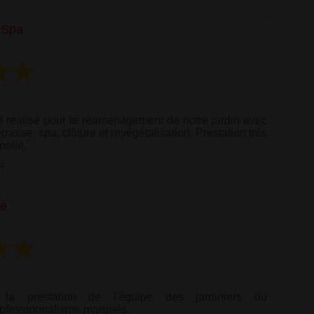
t Spa
ail réalisé pour le réaménagement de notre jardin avec
rasse, spa, clôture et revégétalisation. Prestation très
nelle.
4
té
 la prestation de l'équipe des jardiniers du
rofessionnalisme marqués.