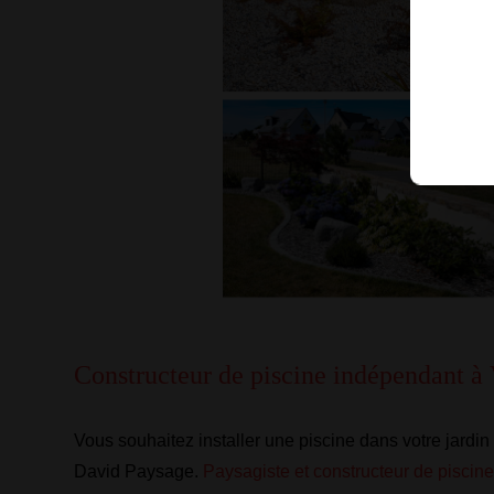
Constructeur de piscine indépendant à
Vous souhaitez installer une piscine dans votre jardin
David Paysage.
Paysagiste et constructeur de piscin