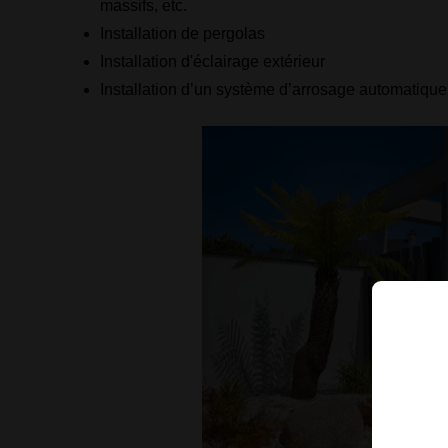
massifs, etc.
Installation de pergolas
Installation d'éclairage extérieur
Installation d’un système d’arrosage automatique