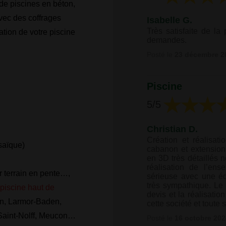
de piscines en béton,
avec des coffrages
Isabelle G.
Très satisfaite de la
ation de votre piscine
demandes.
Posté le
23 décembre 2
Piscine
5
/5
Christian D.
Création et réalisat
saïque)
cabanon et extension 
en 3D très détaillés 
réalisation de l’ens
r terrain en pente…,
sérieuse avec une éq
très sympathique. Le 
piscine haut de
devis et la réalisati
en, Larmor-Baden,
cette société et toute
Saint-Nolff, Meucon…
Posté le
16 octobre 202