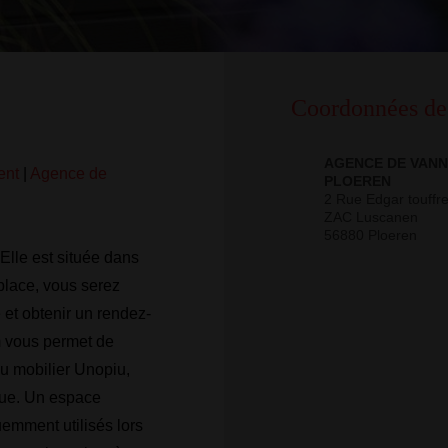
Coordonnées de
AGENCE DE VANN
ent
|
Agence de
PLOEREN
2 Rue Edgar touffr
ZAC Luscanen
56880 Ploeren
Elle est située dans
place, vous serez
 et obtenir un rendez-
 vous permet de
u mobilier Unopiu,
que. Un espace
uemment utilisés lors