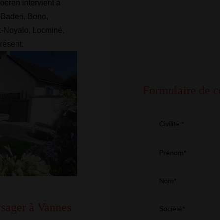
oeren intervient à
r-Baden, Bono,
x-Noyalo, Locminé,
résent.
Formulaire de c
Civilité *
Prénom*
Nom*
ysager à Vannes
Société*