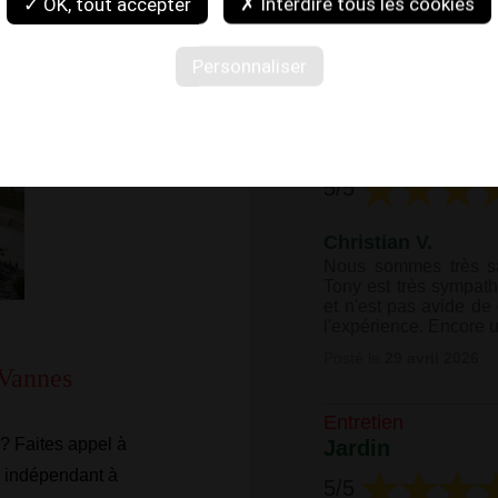
✓ OK, tout accepter
✗ Interdire tous les cookies
basé sur
8
avi
Personnaliser
Entretien piscine
Piscine
5
/5
Christian V.
Nous sommes très sa
Tony est très sympath
et n'est pas avide de 
l'expérience. Encore 
Posté le
29 avril 2026
 Vannes
Entretien
 ? Faites appel à
Jardin
e
indépendant à
5
/5