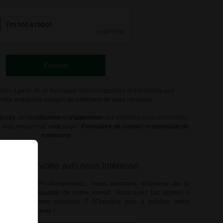
llies à partir de ce formulaire sont enregistrées et transmises aux
notre entreprise chargés du traitement de votre message.
'accès
, de
rectification
et
d'opposition
aux données vous concernant,
vous rendant sur cette page :
Formulaire de contact responsable de
traitement
Votre avis nous intéresse
Professionnels, nous sommes soucieux de la
qualité de notre travail. Vous avez fait appels à
nos services ? N'hésitez pas à publier votre
avis !