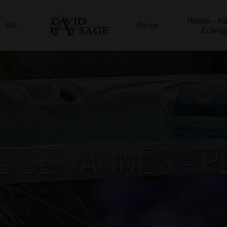
Mobilier - Pot
SPA
Piscine
Eclairag
 DE VANNES - 