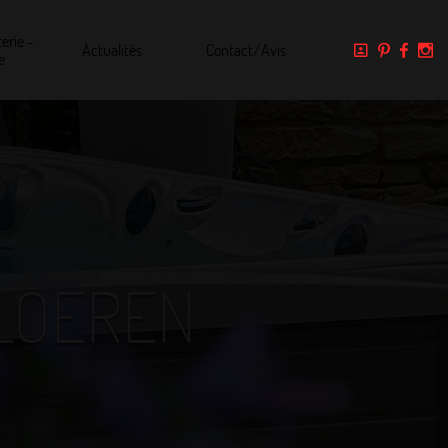
erie -
Actualités
Contact/Avis
e
PLOEREN