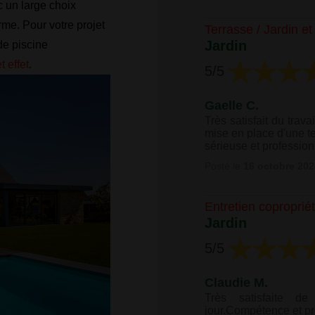
c un large choix
arme. Pour votre projet
Terrasse / Jardin e
Jardin
de piscine
t effet
.
5
/5
Gaelle C.
Très satisfait du trav
mise en place d'une ter
sérieuse et profession
Posté le
16 octobre 202
Entretien coproprié
Jardin
5
/5
Claudie M.
Très satisfaite de
jour.Compétence et p