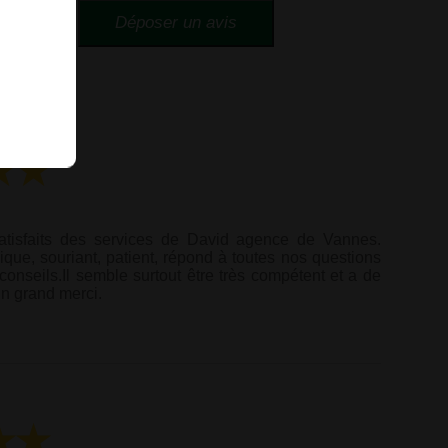
s
tisfaits des services de David agence de Vannes.
ique, souriant, patient, répond à toutes nos questions
conseils.Il semble surtout être très compétent et a de
un grand merci.