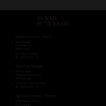
Agence de Auray - Crac'h
David Paysage
2 A Kerdreven
56950 Crac'h
Du lundi au vendredi
9h - 12h30 et 14h - 17h
Agence de Damgan
ZA de la lande
2 Impasse des Bruyères
56750 Damgan
Ouvert du lundi au vendredi
9h - 12h30 et 14h - 18h
Agence de Vannes - Ploeren
2 Rue Edgar touffreau
ZAC Luscanen