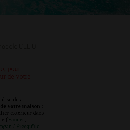
modèle CELIO
io, pour
ur de votre
alise des
de votre maison
:
lier extérieur dans
ne (
Vannes
,
gan / Presqu'île