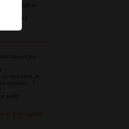
0 V / 16 ampères
régime
2 000 watts)
us
d'eau causées par
e
e la tuyauterie, le
ts (pompes,...)
r
ème audio
s et paysagiste