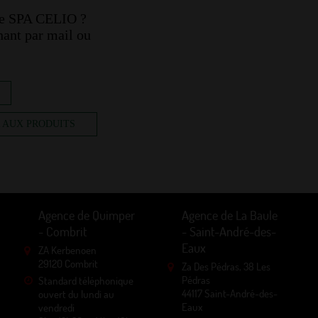
tre SPA CELIO ?
ant par mail ou
 AUX PRODUITS
Agence de Quimper
Agence de La Baule
- Combrit
- Saint-André-des-
Eaux
ZA Kerbenoen
29120 Combrit
Za Des Pédras, 38 Les
Pédras
Standard téléphonique
44117 Saint-André-des-
ouvert du lundi au
Eaux
vendredi