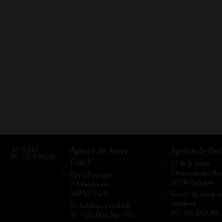
Agence de Auray -
Agence de Da
Crac'h
ZA de la lande
2 Impasse des Br
David Paysage
56750 Damgan
2 A Kerdreven
56950 Crac'h
Ouvert du lundi a
vendredi
Du lundi au vendredi
9h - 12h30 et 14h 
9h - 12h30 et 14h - 17h