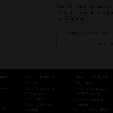
Vous êtes intéressé par no
Contactez-nous dès mainten
par téléphone.
CE PRODUIT M'INTÉRESSE
FICHE PDF
RETOUR
mgan
Agence de Vannes -
Agence de Lorient -
Ploeren
Ploemeur
uyères
2 Rue Edgar touffreau
1 rue François Kergoat
ZAC Luscanen
56270 Ploemeur
56880 Ploeren
u
Ouvert du mardi au
Ouvert du lundi au
vendredi
- 18h
vendredi
9h - 13h et 14h - 18h30