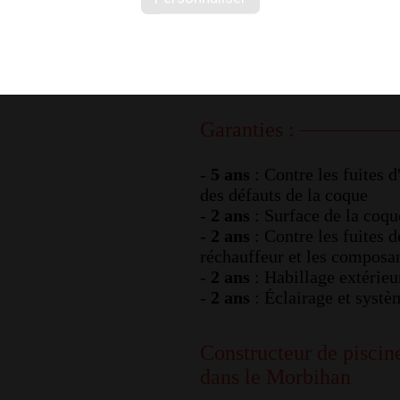
- Puissance électrique : 23
- Pompe : 1 pompe double 
- Réchauffeur : En titane ( 
- Couverture isolante : incl
Garanties :
-
5 ans
: Contre les fuites 
des défauts de la coque
-
2 ans
: Surface de la coqu
-
2 ans
: Contre les fuites d
réchauffeur et les composan
-
2 ans
: Habillage extérieu
-
2 ans
: Éclairage et syst
Constructeur de piscine
dans le Morbihan