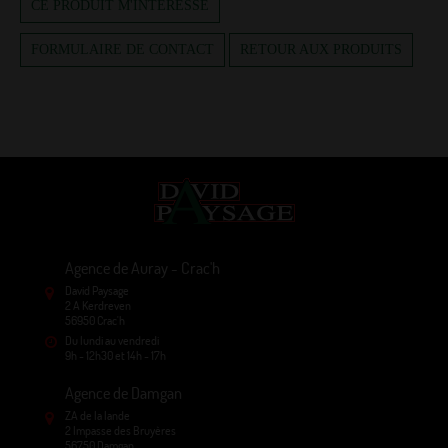
CE PRODUIT M'INTÉRESSE
FORMULAIRE DE CONTACT
RETOUR AUX PRODUITS
Agence de Auray - Crac'h
David Paysage
2 A Kerdreven
56950 Crac'h
Du lundi au vendredi
9h - 12h30 et 14h - 17h
Agence de Damgan
ZA de la lande
2 Impasse des Bruyères
56750 Damgan