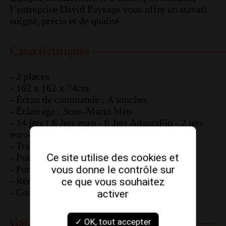
l’entreprise David Paysage vous offre un travail
soigné, précis et de qualité.
Caractéristiques
- 2 places
- 162 x 162 x 74cm
- Écran de commande : A touches
- Éclairage : Sous-Marin bleu
- 14 jets ( 6 Jets euro - 6 Jets AdaptaFlo - 2 jets
euro-Pulse)
- Traitement d'eau : Brome
Ce site utilise des cookies et
- Puissance électrique : 230 V / 16 ampères
- Pompe : 1 pompe double régime
vous donne le contrôle sur
- Réchauffeur : En titane ( 2 000 watts)
ce que vous souhaitez
- Couverture isolante : inclus
activer
Garanties
✓ OK, tout accepter