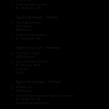
Ouvert du lundi au vendredi
9h - 12h30 et 14h - 18h
Agence de Vannes - Ploeren
2 Rue Edgar touffreau
ZAC Luscanen
56880 Ploeren
Ouvert du lundi au vendredi
9h - 12h30 et 14h - 18h
Agence de Lorient - Ploemeur
1 rue François Kergoat
56270 Ploemeur
Ouvert du mardi au vendredi
9h - 13h et 14h - 18h30
Le samedi
8h-13h
Agence de Quimper - Combrit
ZA Kerbenoen
29120 Combrit
Standard téléphonique ouvert du lundi au vendredi
9h - 12h30 et 14h - 18h
Pas encore d'accueil physique