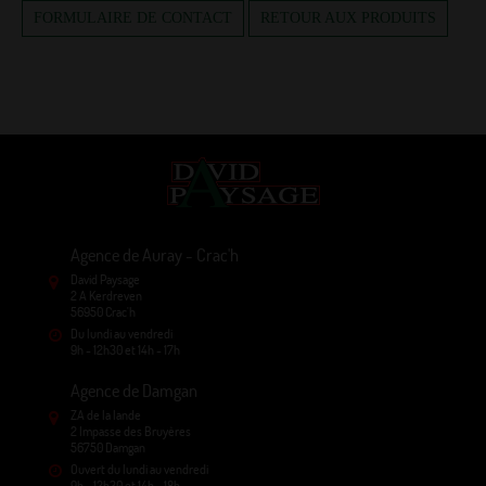
FORMULAIRE DE CONTACT
RETOUR AUX PRODUITS
Agence de Auray - Crac'h
David Paysage
2 A Kerdreven
56950 Crac'h
Du lundi au vendredi
9h - 12h30 et 14h - 17h
Agence de Damgan
ZA de la lande
2 Impasse des Bruyères
56750 Damgan
Ouvert du lundi au vendredi
9h - 12h30 et 14h - 18h