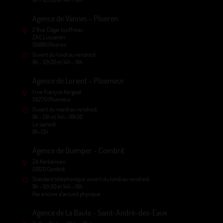
Agence de Vannes - Ploeren
2 Rue Edgar touffreau
ZAC Luscanen
56880 Ploeren
Ouvert du lundi au vendredi
9h - 12h30 et 14h - 18h
Agence de Lorient - Ploemeur
1 rue François Kergoat
56270 Ploemeur
Ouvert du mardi au vendredi
9h - 13h et 14h - 18h30
Le samedi
8h-13h
Agence de Quimper - Combrit
ZA Kerbenoen
29120 Combrit
Standard téléphonique ouvert du lundi au vendredi
9h - 12h30 et 14h - 18h
Pas encore d'accueil physique
Agence de La Baule - Saint-André-des-Eaux