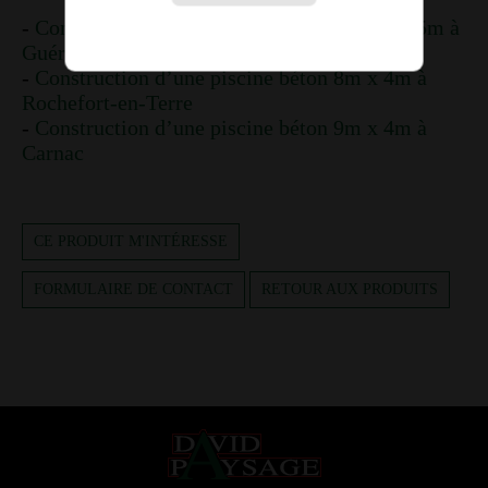
-
Construction d’une piscine béton 7,5m x 3,5m à
Guérande
-
Construction d’une piscine béton 8m x 4m à
Rochefort-en-Terre
-
Construction d’une piscine béton 9m x 4m à
Carnac
CE PRODUIT M'INTÉRESSE
FORMULAIRE DE CONTACT
RETOUR AUX PRODUITS