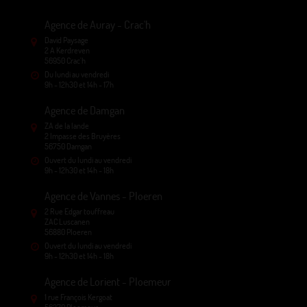
Agence de Auray - Crac'h
David Paysage
2 A Kerdreven
56950 Crac'h
Du lundi au vendredi
9h - 12h30 et 14h - 17h
Agence de Damgan
ZA de la lande
2 Impasse des Bruyères
56750 Damgan
Ouvert du lundi au vendredi
9h - 12h30 et 14h - 18h
Agence de Vannes - Ploeren
2 Rue Edgar touffreau
ZAC Luscanen
56880 Ploeren
Ouvert du lundi au vendredi
9h - 12h30 et 14h - 18h
Agence de Lorient - Ploemeur
1 rue François Kergoat