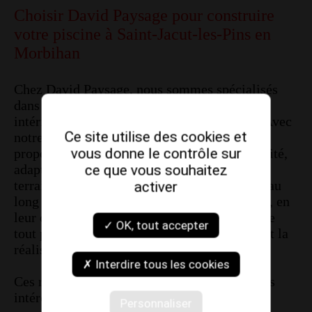
Choisir David Paysage pour construire
votre piscine à Saint-Jacut-les-Pins en
Morbihan
Chez David Paysage, nous sommes spécialisés
dans la création et l'installation de piscines
intérieures et extérieures dans le Morbihan. Avec
Ce site utilise des cookies et
notre expérience et notre savoir-faire, nous
vous donne le contrôle sur
proposons des prestations sur mesure de qualité,
adaptées à vos envies, votre budget et votre
ce que vous souhaitez
terrain. Nous accompagnons nos clients tout au
activer
long de leur projet de construction de piscine, en
leur offrant une garantie décennale qui couvre
✓ OK, tout accepter
tout problème survenu dans les 10 ans suivant la
réalisation de leur piscine.
✗ Interdire tous les cookies
Ces réalisations de bassins peuvent aussi vous
intéresser :
Personnaliser