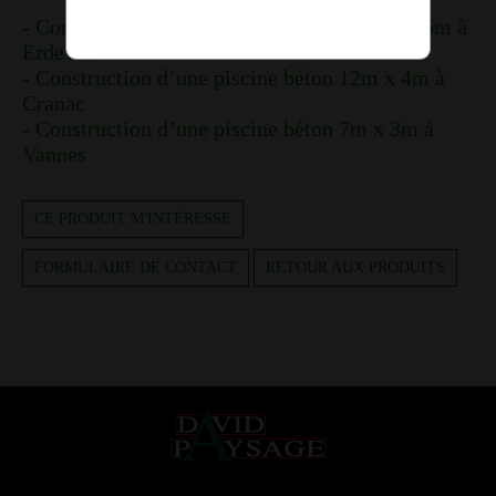
-
Construction d’une piscine béton 7,5m x 3,5m à
Erdeven
-
Construction d’une piscine béton 12m x 4m à
Cranac
-
Construction d’une piscine béton 7m x 3m à
Vannes
CE PRODUIT M'INTÉRESSE
FORMULAIRE DE CONTACT
RETOUR AUX PRODUITS