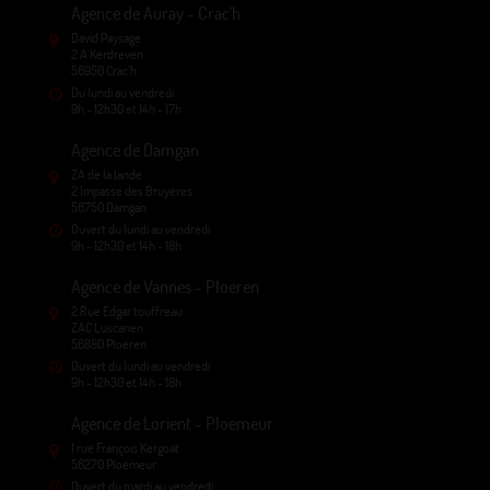
Agence de Auray - Crac'h
David Paysage
2 A Kerdreven
56950 Crac'h
Du lundi au vendredi
9h - 12h30 et 14h - 17h
Agence de Damgan
ZA de la lande
2 Impasse des Bruyères
56750 Damgan
Ouvert du lundi au vendredi
9h - 12h30 et 14h - 18h
Agence de Vannes - Ploeren
2 Rue Edgar touffreau
ZAC Luscanen
56880 Ploeren
Ouvert du lundi au vendredi
9h - 12h30 et 14h - 18h
Agence de Lorient - Ploemeur
1 rue François Kergoat
56270 Ploemeur
Ouvert du mardi au vendredi