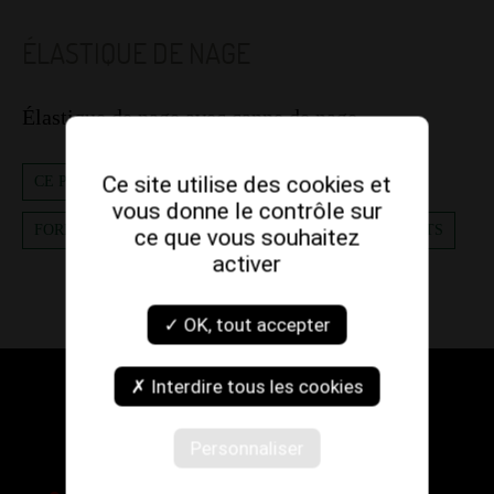
ÉLASTIQUE DE NAGE
Élastique de nage avec canne de nage.
Ce site utilise des cookies et
CE PRODUIT M'INTÉRESSE
vous donne le contrôle sur
FORMULAIRE DE CONTACT
RETOUR AUX PRODUITS
ce que vous souhaitez
activer
✓ OK, tout accepter
✗ Interdire tous les cookies
Personnaliser
Agence de Auray - Crac'h