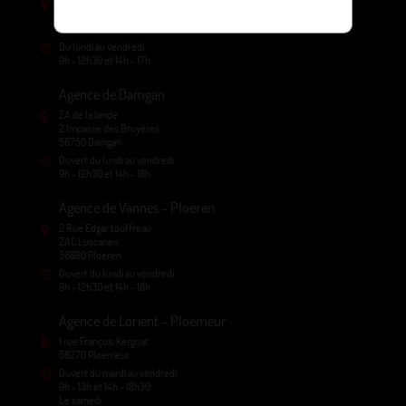
David Paysage
2 A Kerdreven
56950 Crac'h
Du lundi au vendredi
9h - 12h30 et 14h - 17h
Agence de Damgan
ZA de la lande
2 Impasse des Bruyères
56750 Damgan
Ouvert du lundi au vendredi
9h - 12h30 et 14h - 18h
Agence de Vannes - Ploeren
2 Rue Edgar touffreau
ZAC Luscanen
56880 Ploeren
Ouvert du lundi au vendredi
9h - 12h30 et 14h - 18h
Agence de Lorient - Ploemeur
1 rue François Kergoat
56270 Ploemeur
Ouvert du mardi au vendredi
9h - 13h et 14h - 18h30
Le samedi