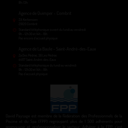
8h-13h
Agence de Quimper - Combrit
ZA Kerbenoen
29120 Combrit
Standard téléphonique ouvert du lundi au vendredi
9h - 12h30 et 14h - 18h
Pas encore d'accueil physique
Agence de La Baule - Saint-André-des-Eaux
Za Des Pédras, 38 Les Pédras
44117 Saint-André-des-Eaux
Standard téléphonique du lundi au vendredi
9h - 12h30 et 14h - 18h
Pas d'accueil physique
David Paysage est membre de la Fédération des Professionnels de la
Piscine et du Spa (FPP) regroupant plus de 1 500 adhérents pour
promouvoir et professionnaliser le secteur. Adhérer à la FPP, c'est