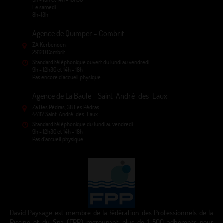
Le samedi
8h-13h
Agence de Quimper - Combrit
ZA Kerbenoen
29120 Combrit
Standard téléphonique ouvert du lundi au vendredi
9h - 12h30 et 14h - 18h
Pas encore d'accueil physique
Agence de La Baule - Saint-André-des-Eaux
Za Des Pédras, 38 Les Pédras
44117 Saint-André-des-Eaux
Standard téléphonique du lundi au vendredi
9h - 12h30 et 14h - 18h
Pas d'accueil physique
David Paysage est membre de la Fédération des Professionnels de la
Piscine et du Spa (FPP) regroupant plus de 1 500 adhérents pour