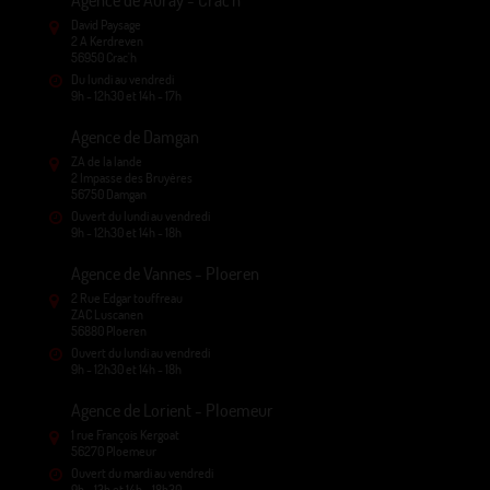
Agence de Auray - Crac'h
David Paysage
2 A Kerdreven
56950 Crac'h
Du lundi au vendredi
9h - 12h30 et 14h - 17h
Agence de Damgan
ZA de la lande
2 Impasse des Bruyères
56750 Damgan
Ouvert du lundi au vendredi
9h - 12h30 et 14h - 18h
Agence de Vannes - Ploeren
2 Rue Edgar touffreau
ZAC Luscanen
56880 Ploeren
Ouvert du lundi au vendredi
9h - 12h30 et 14h - 18h
Agence de Lorient - Ploemeur
1 rue François Kergoat
56270 Ploemeur
Ouvert du mardi au vendredi
9h - 13h et 14h - 18h30